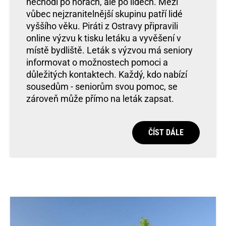
nechodí po horách, ale po lidech. Mezi
vůbec nejzranitelnější skupinu patří lidé
vyššího věku. Piráti z Ostravy připravili
online výzvu k tisku letáku a vyvěšení v
místě bydliště. Leták s výzvou má seniory
informovat o možnostech pomoci a
důležitých kontaktech. Každý, kdo nabízí
sousedům - seniorům svou pomoc, se
zároveň může přímo na leták zapsat.
ČÍST DÁLE