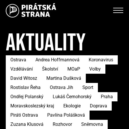
AKTUALITY
Ostrava
Andrea Hoffmannová
Koronavirus
Vzdělávání
Školství
MOaP
Volby
David Witosz
Martina Dušková
Rostislav Řeha
Ostrava Jih
Sport
Ondřej Polanský
Lukáš Černohorský
Praha
Moravskoslezský kraj
Ekologie
Doprava
Piráti Ostrava
Pavlína Polášková
Zuzana Klusová
Rozhovor
Sněmovna