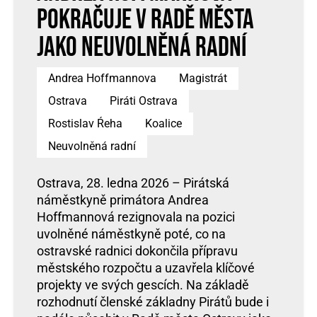
pokračuje v Radě města
jako neuvolněná radní
Andrea Hoffmannova
Magistrát
Ostrava
Piráti Ostrava
Rostislav Ŕeha
Koalice
Neuvolněná radní
Ostrava, 28. ledna 2026 – Pirátská
náměstkyně primátora Andrea
Hoffmannová rezignovala na pozici
uvolněné náměstkyně poté, co na
ostravské radnici dokončila přípravu
městského rozpočtu a uzavřela klíčové
projekty ve svých gescích. Na základě
rozhodnutí členské základny Pirátů bude i