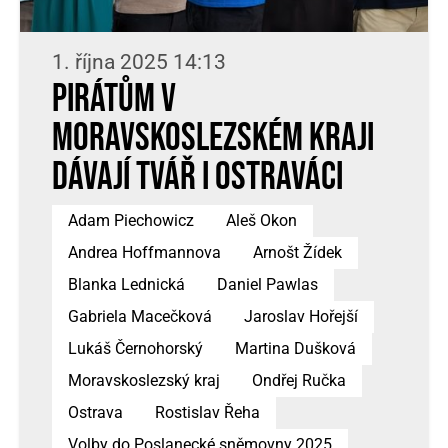
1. října 2025 14:13
Pirátům v
Moravskoslezském kraji
dávají tvář i Ostraváci
Adam Piechowicz
Aleš Okon
Andrea Hoffmannova
Arnošt Žídek
Blanka Lednická
Daniel Pawlas
Gabriela Macečková
Jaroslav Hořejší
Lukáš Černohorský
Martina Dušková
Moravskoslezský kraj
Ondřej Ručka
Ostrava
Rostislav Řeha
Volby do Poslanecké sněmovny 2025