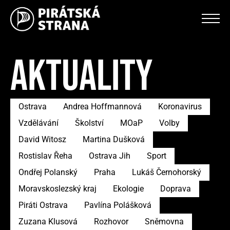
AKTUALITY
Ostrava
Andrea Hoffmannová
Koronavirus
Vzdělávání
Školství
MOaP
Volby
David Witosz
Martina Dušková
Rostislav Řeha
Ostrava Jih
Sport
Ondřej Polanský
Praha
Lukáš Černohorský
Moravskoslezský kraj
Ekologie
Doprava
Piráti Ostrava
Pavlína Polášková
Zuzana Klusová
Rozhovor
Sněmovna