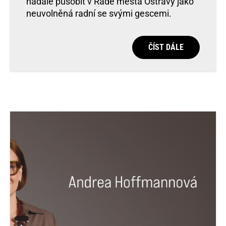
nadále působit v Radě města Ostravy jako
neuvolněná radní se svými gescemi.
ČÍST DÁLE