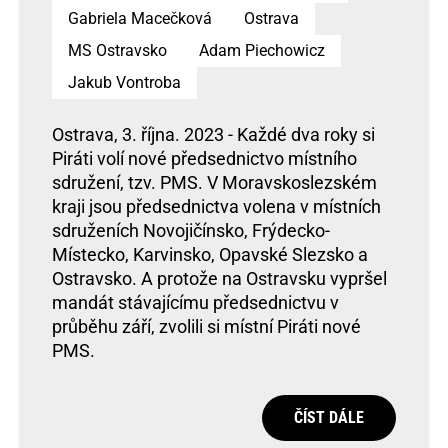
Gabriela Macečková
Ostrava
MS Ostravsko
Adam Piechowicz
Jakub Vontroba
Ostrava, 3. října. 2023 - Každé dva roky si
Piráti volí nové předsednictvo místního
sdružení, tzv. PMS. V Moravskoslezském
kraji jsou předsednictva volena v místních
sdruženích Novojičínsko, Frýdecko-
Místecko, Karvinsko, Opavské Slezsko a
Ostravsko. A protože na Ostravsku vypršel
mandát stávajícímu předsednictvu v
průběhu září, zvolili si místní Piráti nové
PMS.
ČÍST DÁLE