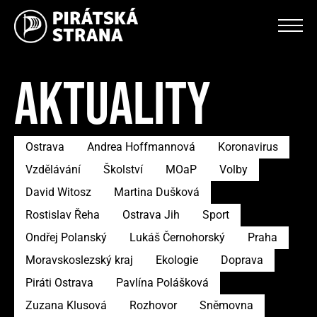
AKTUALITY
Ostrava
Andrea Hoffmannová
Koronavirus
Vzdělávání
Školství
MOaP
Volby
David Witosz
Martina Dušková
Rostislav Řeha
Ostrava Jih
Sport
Ondřej Polanský
Lukáš Černohorský
Praha
Moravskoslezský kraj
Ekologie
Doprava
Piráti Ostrava
Pavlína Polášková
Zuzana Klusová
Rozhovor
Sněmovna