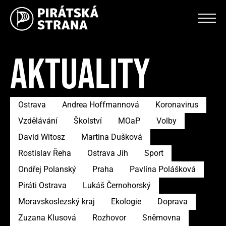
AKTUALITY
Ostrava
Andrea Hoffmannová
Koronavirus
Vzdělávání
Školství
MOaP
Volby
David Witosz
Martina Dušková
Rostislav Řeha
Ostrava Jih
Sport
Ondřej Polanský
Praha
Pavlína Polášková
Piráti Ostrava
Lukáš Černohorský
Moravskoslezský kraj
Ekologie
Doprava
Zuzana Klusová
Rozhovor
Sněmovna