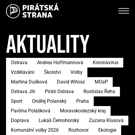
AKTUALITY
Ostrava
Andrea Hoffmannová
Koronavirus
Vzdělávání
Školství
Volby
Martina Dušková
David Witosz
MOaP
Ostrava Jih
Piráti Ostrava
Rostislav Řeha
Sport
Ondřej Polanský
Praha
Pavlína Polášková
Moravskoslezský kraj
Doprava
Lukáš Černohorský
Zuzana Klusová
Komunální volby 2026
Rozhovor
Ekologie