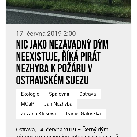
17. června 2019 2:00
Nic jako nezávadný dým
neexistuje, říká Pirát
Nezhyba k požáru v
ostravském SUEZu
Ekologie
Spalovna
Ostrava
MOaP
Jan Nezhyba
Zuzana Klusová
Daniel Galuszka
Ostrava, 14. června 2019 – Černý dým,
zápach a nebezpečné zplodiny vylekaly už