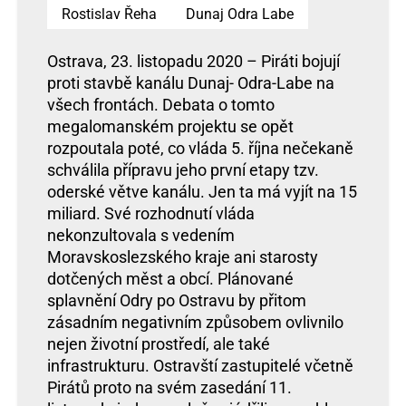
Rostislav Řeha
Dunaj Odra Labe
Ostrava, 23. listopadu 2020 – Piráti bojují
proti stavbě kanálu Dunaj- Odra-Labe na
všech frontách. Debata o tomto
megalomanském projektu se opět
rozpoutala poté, co vláda 5. října nečekaně
schválila přípravu jeho první etapy tzv.
oderské větve kanálu. Jen ta má vyjít na 15
miliard. Své rozhodnutí vláda
nekonzultovala s vedením
Moravskoslezského kraje ani starosty
dotčených měst a obcí. Plánované
splavnění Odry po Ostravu by přitom
zásadním negativním způsobem ovlivnilo
nejen životní prostředí, ale také
infrastrukturu. Ostravští zastupitelé včetně
Pirátů proto na svém zasedání 11.