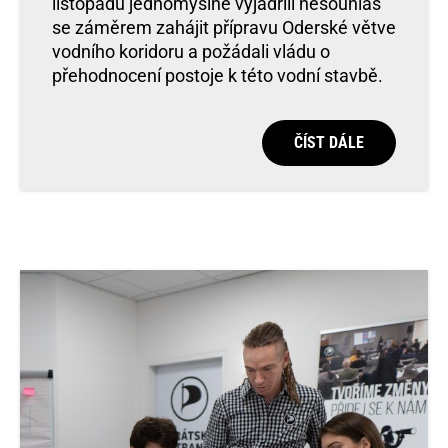
listopadu jednomyslně vyjádřili nesouhlas
se záměrem zahájit přípravu Oderské větve
vodního koridoru a požádali vládu o
přehodnocení postoje k této vodní stavbě.
ČÍST DÁLE