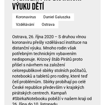
výuku dětí
Koronavirus
Daniel Galuszka
Vzdělávání
Ostrava
Ostrava, 26. října 2020 – S druhou vlnou
koronaviru přešly vzdělávací instituce na
distanční výuku. Mnoho rodin však
potřebným technickým vybavením
nedisponuje. Krizový štáb Pirátů proto
přišel s návrhem na založení
celorepublikové sbírky stolních počítačů,
notebooků a tabletů pro rodiny, které teď
čelí problémům. Sbírky probíhají po celé
České republice především v krajských
pirátských centrech. Kampaň
#SbirkaNotebooku poběží v našem kraji od
26. října do 10. listopadu.