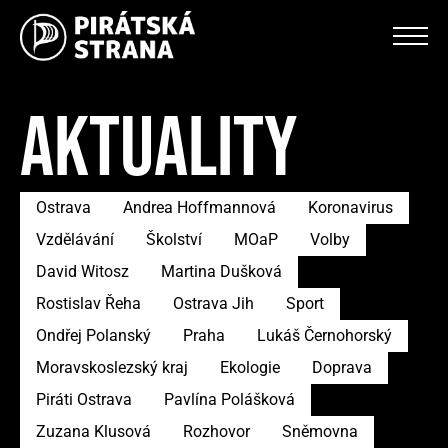
AKTUALITY
Ostrava
Andrea Hoffmannová
Koronavirus
Vzdělávání
Školství
MOaP
Volby
David Witosz
Martina Dušková
Rostislav Řeha
Ostrava Jih
Sport
Ondřej Polanský
Praha
Lukáš Černohorský
Moravskoslezský kraj
Ekologie
Doprava
Piráti Ostrava
Pavlína Polášková
Zuzana Klusová
Rozhovor
Sněmovna