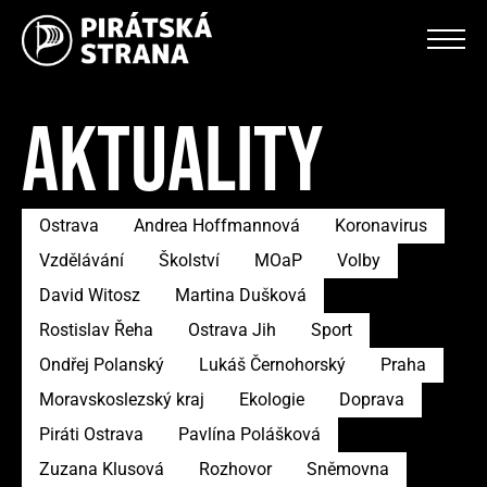
AKTUALITY
Ostrava
Andrea Hoffmannová
Koronavirus
Vzdělávání
Školství
MOaP
Volby
David Witosz
Martina Dušková
Rostislav Řeha
Ostrava Jih
Sport
Ondřej Polanský
Lukáš Černohorský
Praha
Moravskoslezský kraj
Ekologie
Doprava
Piráti Ostrava
Pavlína Polášková
Zuzana Klusová
Rozhovor
Sněmovna