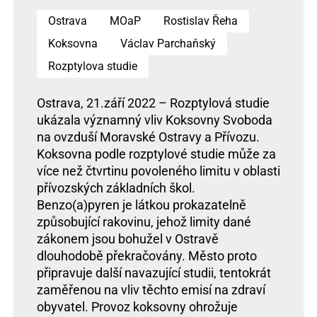
Ostrava
MOaP
Rostislav Řeha
Koksovna
Václav Parchaňský
Rozptylova studie
Ostrava, 21.září 2022 – Rozptylová studie
ukázala významný vliv Koksovny Svoboda
na ovzduší Moravské Ostravy a Přívozu.
Koksovna podle rozptylové studie může za
více než čtvrtinu povoleného limitu v oblasti
přívozských základních škol.
Benzo(a)pyren je látkou prokazatelně
způsobující rakovinu, jehož limity dané
zákonem jsou bohužel v Ostravě
dlouhodobě překračovány. Město proto
připravuje další navazující studii, tentokrát
zaměřenou na vliv těchto emisí na zdraví
obyvatel. Provoz koksovny ohrožuje