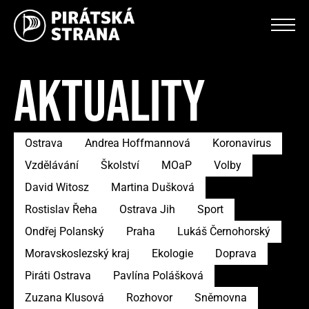
AKTUALITY
Ostrava
Andrea Hoffmannová
Koronavirus
Vzdělávání
Školství
MOaP
Volby
David Witosz
Martina Dušková
Rostislav Řeha
Ostrava Jih
Sport
Ondřej Polanský
Praha
Lukáš Černohorský
Moravskoslezský kraj
Ekologie
Doprava
Piráti Ostrava
Pavlína Polášková
Zuzana Klusová
Rozhovor
Sněmovna