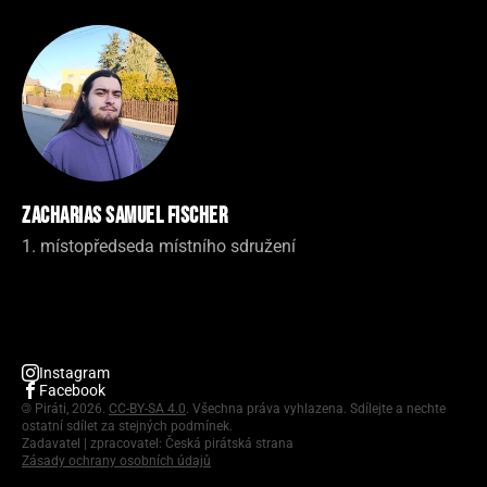
Zacharias Samuel Fischer
1. místopředseda místního sdružení
Instagram
Facebook
©
Piráti, 2026.
CC-BY-SA 4.0
. Všechna práva vyhlazena. Sdílejte a nechte
ostatní sdílet za stejných podmínek.
Zadavatel | zpracovatel: Česká pirátská strana
Zásady ochrany osobních údajů