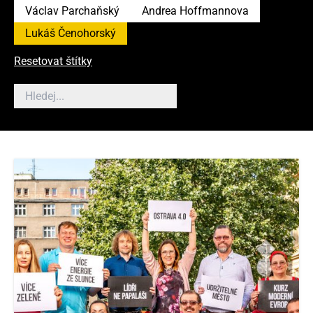
Václav Parchaňský
Andrea Hoffmannova
Lukáš Čenohorský
Resetovat štítky