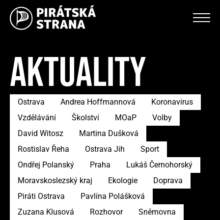
AKTUALITY
Ostrava
Andrea Hoffmannová
Koronavirus
Vzdělávání
Školství
MOaP
Volby
David Witosz
Martina Dušková
Rostislav Řeha
Ostrava Jih
Sport
Ondřej Polanský
Praha
Lukáš Černohorský
Moravskoslezský kraj
Ekologie
Doprava
Piráti Ostrava
Pavlína Polášková
Zuzana Klusová
Rozhovor
Sněmovna