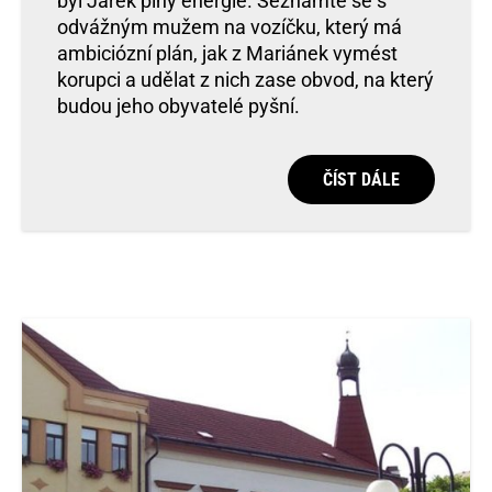
byl Jarek plný energie. Seznamte se s
odvážným mužem na vozíčku, který má
ambiciózní plán, jak z Mariánek vymést
korupci a udělat z nich zase obvod, na který
budou jeho obyvatelé pyšní.
ČÍST DÁLE