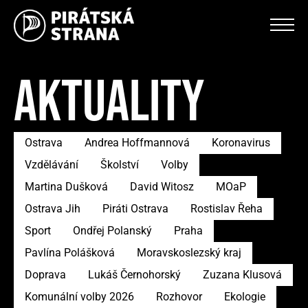
AKTUALITY
Ostrava
Andrea Hoffmannová
Koronavirus
Vzdělávání
Školství
Volby
Martina Dušková
David Witosz
MOaP
Ostrava Jih
Piráti Ostrava
Rostislav Řeha
Sport
Ondřej Polanský
Praha
Pavlína Polášková
Moravskoslezský kraj
Doprava
Lukáš Černohorský
Zuzana Klusová
Komunální volby 2026
Rozhovor
Ekologie