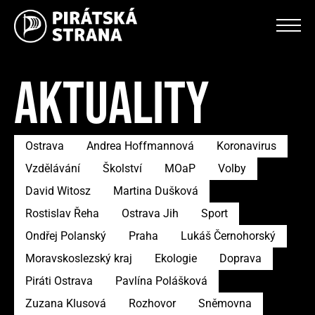
AKTUALITY
Ostrava
Andrea Hoffmannová
Koronavirus
Vzdělávání
Školství
MOaP
Volby
David Witosz
Martina Dušková
Rostislav Řeha
Ostrava Jih
Sport
Ondřej Polanský
Praha
Lukáš Černohorský
Moravskoslezský kraj
Ekologie
Doprava
Piráti Ostrava
Pavlína Polášková
Zuzana Klusová
Rozhovor
Sněmovna