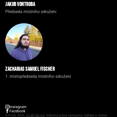
Jakub Vontroba
Předseda místního sdružení
Zacharias Samuel Fischer
1. místopředseda místního sdružení
Instagram
Facebook
©
Piráti, 2026.
CC-BY-SA 4.0
. Všechna práva vyhlazena. Sdílejte a nechte