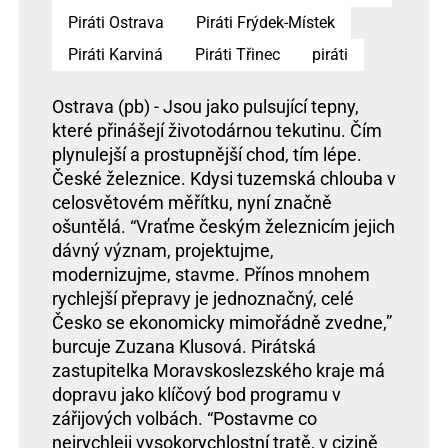
Piráti Ostrava
Piráti Frýdek-Místek
Piráti Karviná
Piráti Třinec
piráti
Ostrava (pb) - Jsou jako pulsující tepny,
které přinášejí životodárnou tekutinu. Čím
plynulejší a prostupnější chod, tím lépe.
České železnice. Kdysi tuzemská chlouba v
celosvětovém měřítku, nyní značně
ošuntělá. “Vraťme českým železnicím jejich
dávný význam, projektujme,
modernizujme, stavme. Přínos mnohem
rychlejší přepravy je jednoznačný, celé
Česko se ekonomicky mimořádně zvedne,”
burcuje Zuzana Klusová. Pirátská
zastupitelka Moravskoslezského kraje má
dopravu jako klíčový bod programu v
zářijových volbách. “Postavme co
nejrychleji vysokorychlostní tratě, v cizině