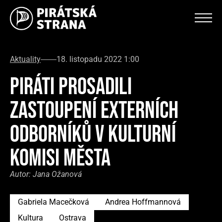
Aktuality
18. listopadu 2022 1:00
PIRÁTI PROSADILI
ZASTOUPENÍ EXTERNÍCH
ODBORNÍKŮ V KULTURNÍ
KOMISI MĚSTA
Autor:
Jana Ožanová
Gabriela Macečková
Andrea Hoffmannová
Kultura
Ostrava