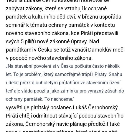
Textilia Lukáše Černohorského motivoval se
zabývat zákony, které se vztahují k ochraně
památek a kulturního dědictví. V březnu uspořádal
seminář k tématu ochrany památek v kontextu
nového stavebního zákona, kde Piráti představili
svých 5 pilířů nové zákonné úpravy. Nad
památkami v Česku se totiž vznáší Damoklův meč
v podobě nového stavebního zákona.
„Na stavební povolení si v Česku počkáte často několik
let. To je problém, který samozřejmě trápí i Piráty. Snahu
udělat přítrž dlouholetým průtahům ve stavebním řízení
teď ale vláda použila jako záminku pro výrazný zásah do
ochrany památek. To nechceme,”
vysvětluje pirátský poslanec Lukáš Černohorský.
Piráti chtějí odmítnout stávající podobu stavebního
zákona, Černohorský navíc plánuje předložit také