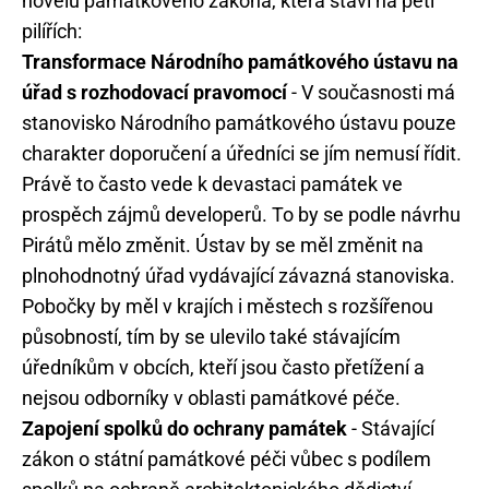
novelu památkového zákona, která staví na pěti
pilířích:
Transformace Národního památkového ústavu na
úřad s rozhodovací pravomocí
- V současnosti má
stanovisko Národního památkového ústavu pouze
charakter doporučení a úředníci se jím nemusí řídit.
Právě to často vede k devastaci památek ve
prospěch zájmů developerů. To by se podle návrhu
Pirátů mělo změnit. Ústav by se měl změnit na
plnohodnotný úřad vydávající závazná stanoviska.
Pobočky by měl v krajích i městech s rozšířenou
působností, tím by se ulevilo také stávajícím
úředníkům v obcích, kteří jsou často přetížení a
nejsou odborníky v oblasti památkové péče.
Zapojení spolků do ochrany památek
- Stávající
zákon o státní památkové péči vůbec s podílem