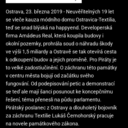
Ostrava, 23. března 2019 - Neuvěřitelných 19 let
se vleče kauza módního domu Ostravica-Textilia,
teď se snad blýská na happyend. Developerská
firma Amádeus Real, která koupila budovy i
okolní pozemky, prohrála soud o náhradu škody
ve výši 1,5 miliardy a Ostravě se tak otevírá cesta
k odkoupení budov a jejich proměně. Pro Piráty je
to velké zadostiučinění. O záchranu této památky
v centru města bojují od začátku svého
fungování. Od podepisování petic a demonstrací
se teď ale mají šanci posunout ke koncepčnímu
řešení, téma přenesli na půdu parlamentu.
Pirátský poslanec z Ostravy a dlouholetý bojovník
za záchranu Textilie Lukáš Černohorský pracuje
na novele památkového zákona.