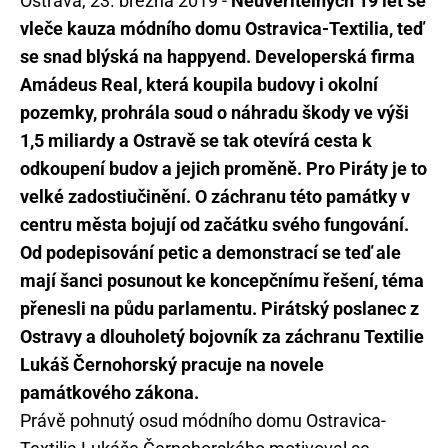
Ostrava, 23. března 2019 -
Neuvěřitelných 19 let se
vleče kauza módního domu Ostravica-Textilia, teď
se snad blýská na happyend. Developerská firma
Amádeus Real, která koupila budovy i okolní
pozemky, prohrála soud o náhradu škody ve výši
1,5 miliardy a Ostravě se tak otevírá cesta k
odkoupení budov a jejich proměně. Pro Piráty je to
velké zadostiučinění. O záchranu této památky v
centru města bojují od začátku svého fungování.
Od podepisování petic a demonstrací se teď ale
mají šanci posunout ke koncepčnímu řešení, téma
přenesli na půdu parlamentu. Pirátský poslanec z
Ostravy a dlouholetý bojovník za záchranu Textilie
Lukáš Černohorský pracuje na novele
památkového zákona.
Právě pohnutý osud módního domu Ostravica-