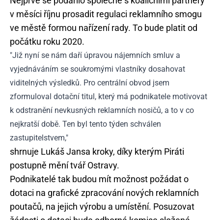
Nejprve se podařilo společně s koaličními partnery
v měsíci říjnu prosadit regulaci reklamního smogu
ve městě formou nařízení rady. To bude platit od
počátku roku 2020.
"Již nyní se nám daří úpravou nájemních smluv a
vyjednáváním se soukromými vlastníky dosahovat
viditelných výsledků. Pro centrální obvod jsem
zformuloval dotační titul, který má podnikatele motivovat
k odstranění nevkusných reklamních nosičů, a to v co
nejkratší době. Ten byl tento týden schválen
zastupitelstvem,"
shrnuje Lukáš Jansa kroky, díky kterým Piráti
postupně mění tvář Ostravy.
Podnikatelé tak budou mít možnost požádat o
dotaci na grafické zpracování nových reklamních
poutačů, na jejich výrobu a umístění. Posuzovat