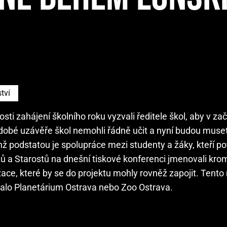
tví
osti zahájení školního roku vyzvali ředitele škol, aby v za
hodobé uzávěře škol nemohli řádně učit a nyní budou muse
ž podstatou je spolupráce mezi studenty a žáky, kteří pot
a Starostů na dnešní tiskové konferenci jmenovali krom
ace, které by se do projektu mohly rovněž zapojit. Tento
ovalo Planetárium Ostrava nebo Zoo Ostrava.