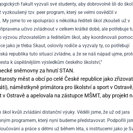
gických fakult vyzvali své studenty, aby dobrovolně šli do škol
 vyzkoušený tzv. peer program, který se velmi osvědčil v
My jsme to ve spolupráci s několika řediteli škol zkoušeli už v
e připravena učivo zvládnout v celkem krátké době, ale potřebuje t
to výzvou zřizovatelům a ředitelům škol, aby koordinovali pomoc
jako je třeba Skaut, oslovily rodiče a vyzvaly ty, co potřebují
eská republika tuto situaci zvládne, a že se náš nápad ujme, pro
cesta k úspěšnějším výsledkům českého školství,“
lanecké sněmovny za hnutí STAN.
tarosty měst a obcí po celé České republice jako zřizova
áti), náměstkyně primátora pro školství a sport v Ostravě
nit v Ostravě a apelovala na zástupce MŠMT, aby projekt 
kol kvůli zvládání distanční výuky. Věděli jsme, že už od jara
obným programem, který nyní budeme představovat. Podpořili js
doučování a práce s dětmi už během léta, s institucemi jako je S