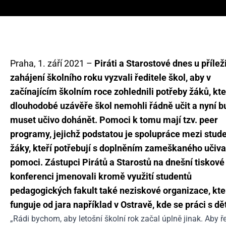
Praha, 1. září 2021 –
Piráti a Starostové dnes u příleži
zahájení školního roku vyzvali ředitele škol, aby v
začínajícím školním roce zohlednili potřeby žáků, kte
dlouhodobé uzávěře škol nemohli řádně učit a nyní 
muset učivo dohánět. Pomoci k tomu mají tzv. peer
programy, jejichž podstatou je spolupráce mezi stude
žáky, kteří potřebují s doplněním zameškaného učiva
pomoci. Zástupci Pirátů a Starostů na dnešní tiskové
konferenci jmenovali kromě využití studentů
pedagogických fakult také neziskové organizace, kte
funguje od jara například v Ostravě, kde se práci s 
„Rádi bychom, aby letošní školní rok začal úplně jinak. Aby řed