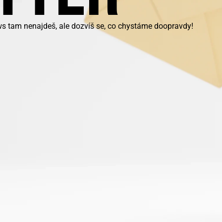
ws tam nenajdeš, ale dozvíš se, co chystáme doopravdy!