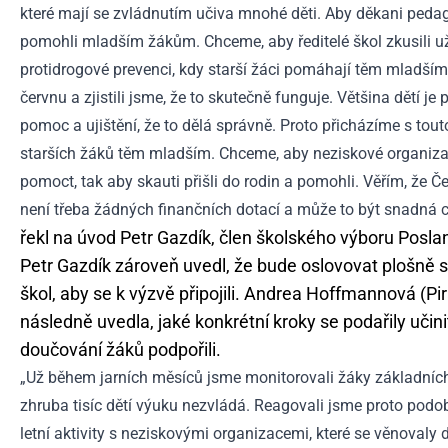
které mají se zvládnutím učiva mnohé děti. Aby děkani pedago
pomohli mladším žákům. Chceme, aby ředitelé škol zkusili už
protidrogové prevenci, kdy starší žáci pomáhají těm mladším. 
červnu a zjistili jsme, že to skutečně funguje. Většina dětí j
pomoc a ujištění, že to dělá správně. Proto přicházíme s tou
starších žáků těm mladším. Chceme, aby neziskové organizace 
pomoct, tak aby skauti přišli do rodin a pomohli. Věřím, že Č
není třeba žádných finančních dotací a může to být snadná 
řekl na úvod Petr Gazdík, člen školského výboru Pos
Petr Gazdík zároveň uvedl, že bude oslovovat plošně s
škol, aby se k výzvě připojili. Andrea Hoffmannová (Pir
následně uvedla, jaké konkrétní kroky se podařily uči
doučování žáků podpořili.
„Už během jarních měsíců jsme monitorovali žáky základních š
zhruba tisíc dětí výuku nezvládá. Reagovali jsme proto pod
letní aktivity s neziskovými organizacemi, které se věnovaly 