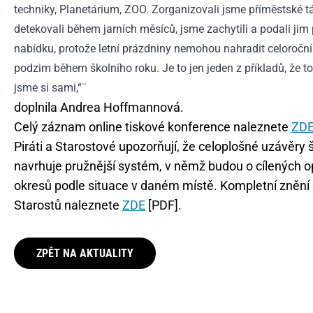
techniky, Planetárium, ZOO. Zorganizovali jsme příměstské táb
detekovali během jarních měsíců, jsme zachytili a podali ji
nabídku, protože letní prázdniny nemohou nahradit celoročn
podzim během školního roku. Je to jen jeden z příkladů, že to
jsme si sami,“¨
doplnila Andrea Hoffmannová.
Celý záznam online tiskové konference naleznete
ZD
Piráti a Starostové upozorňují, že celoplošné uzávěry ško
navrhuje pružnější systém, v němž budou o cílených o
okresů podle situace v daném místě. Kompletní znění 
Starostů naleznete
ZDE
[PDF].
ZPĚT NA AKTUALITY