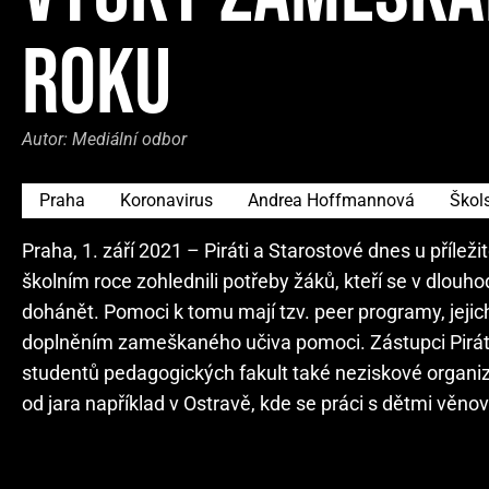
ROKU
Autor:
Mediální odbor
Praha
Koronavirus
Andrea Hoffmannová
Škols
Praha, 1. září 2021 – Piráti a Starostové dnes u příležit
školním roce zohlednili potřeby žáků, kteří se v dlou
dohánět. Pomoci k tomu mají tzv. peer programy, jejich
doplněním zameškaného učiva pomoci. Zástupci Pirátů 
studentů pedagogických fakult také neziskové organiz
od jara například v Ostravě, kde se práci s dětmi věn