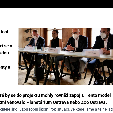
tosti
ří se v
budou
nty a
ré by se do projektu mohly rovněž zapojit. Tento model
dětmi věnovalo Planetárium Ostrava nebo Zoo Ostrava.
itelé škol uzpůsobili školní rok situaci, ve které jsme a té nejist