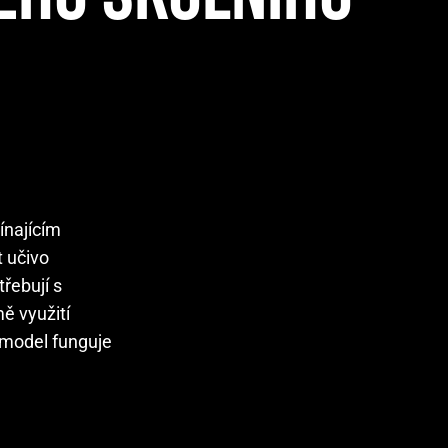
čínajícím
t učivo
řebují s
ě využití
 model funguje