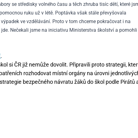
ory se středisky volného času a těch zhruba tisíc dětí, které js
m pomocnou ruku už v létě. Poptávka však stále převyšovala
í výpadek ve vzdělávání. Proto v tom chceme pokračovat i na
 jde. Nečekali jsme na iniciativu Ministerstva školství a pomohli
E
.
l si ČR již nemůže dovolit. Připravili proto strategii, kte
patřeních rozhodovat místní orgány na úrovni jednotlivýc
strategie bezpečného návratu žáků do škol podle Pirátů 