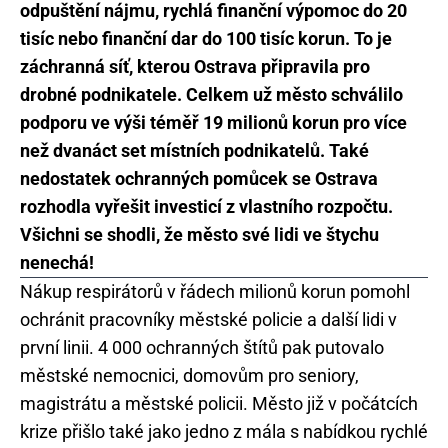
odpuštění nájmu, rychlá finanční výpomoc do 20
tisíc nebo finanční dar do 100 tisíc korun. To je
záchranná síť, kterou Ostrava připravila pro
drobné podnikatele. Celkem už město schválilo
podporu ve výši téměř 19 milionů korun pro více
než dvanáct set místních podnikatelů. Také
nedostatek ochranných pomůcek se Ostrava
rozhodla vyřešit investicí z vlastního rozpočtu.
Všichni se shodli, že město své lidi ve štychu
nenechá!
Nákup respirátorů v řádech milionů korun pomohl
ochránit pracovníky městské policie a další lidi v
první linii. 4 000 ochranných štítů pak putovalo
městské nemocnici, domovům pro seniory,
magistrátu a městské policii. Město již v počátcích
krize přišlo také jako jedno z mála s nabídkou rychlé