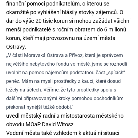
finanční pomoci podnikatelům, o kterou se
okamžitě po vyhlášení hlásily stovky zájemců. O
dar do výše 20 tisíc korun si mohou zažádat všichni
menší podnikatelé s ročním obratem do 6 milionů
korun, kteří mají provozovnu na území města
Ostravy.
„V části Moravská Ostrava a Přívoz, která je správcem
největšího nebytového fondu ve městě, jsme se rozhodli
uvolnit na pomoc nájemcům podstatnou část „spících“
peněz. Mám na mysli prostředky z kaucí, které dosud
ležely na účtech. Věříme, že tyto prostředky spolu s
dalšími připravovanými kroky pomohou obchodníkům
překonat nynější těžké období,“
uvedl městský radní a místostarosta městského
obvodu MOaP David Witosz.
Vedení města také vzhledem k aktuální situaci