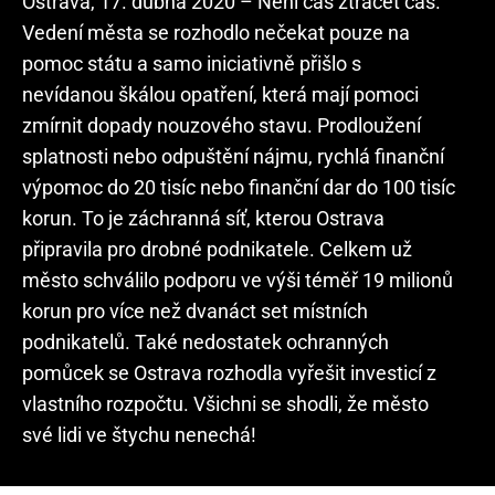
Ostrava, 17. dubna 2020 – Není čas ztrácet čas.
Vedení města se rozhodlo nečekat pouze na
pomoc státu a samo iniciativně přišlo s
nevídanou škálou opatření, která mají pomoci
zmírnit dopady nouzového stavu. Prodloužení
splatnosti nebo odpuštění nájmu, rychlá finanční
výpomoc do 20 tisíc nebo finanční dar do 100 tisíc
korun. To je záchranná síť, kterou Ostrava
připravila pro drobné podnikatele. Celkem už
město schválilo podporu ve výši téměř 19 milionů
korun pro více než dvanáct set místních
podnikatelů. Také nedostatek ochranných
pomůcek se Ostrava rozhodla vyřešit investicí z
vlastního rozpočtu. Všichni se shodli, že město
své lidi ve štychu nenechá!