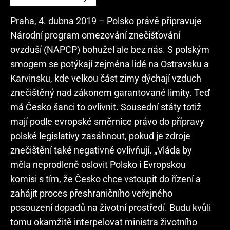
Praha, 4. dubna 2019 – Polsko právě připravuje
Národní program omezování znečišťování
ovzduší (NAPCP) bohužel ale bez nás. S polským
smogem se potýkají zejména lidé na Ostravsku a
Karvinsku, kde velkou část zimy dýchají vzduch
znečištěný nad zákonem garantované limity. Teď
má Česko šanci to ovlivnit. Sousední státy totiž
mají podle evropské směrnice právo do přípravy
polské legislativy zasáhnout, pokud je zdroje
znečištění také negativně ovlivňují. „Vláda by
měla neprodleně oslovit Polsko i Evropskou
komisi s tím, že Česko chce vstoupit do řízení a
zahájit proces přeshraničního veřejného
posouzení dopadů na životní prostředí. Budu kvůli
tomu okamžitě interpelovat ministra životního