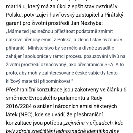
matriálu, který má za úkol zlepšit stav ovzduší v
Polsku, potvrzuje i havířovský zastupitel a Pirátský
garant pro životní prostředí Jan Nezhyba:
„Máme teď jedinečnou příležitost podstatně zmírnit
dálkové přenosy emisí z Polska, a zlepšit stav ovzduší v
příhraničí. Ministerstvo by se mělo aktivně zasadit o
zahájení spolupráce v rámci procesu posuzování vlivů na
životní prostředí označovaný jako přeshraniční SEA. A to
proto, aby mohly zainteresované české subjekty tento
klíčový materiál připomínkovat.“
Přeshraniční konzultace jsou zakotveny ve článku 6
směrnice Evropského parlamentu a Rady
2016/2284 o snížení národních emisí některých
látek (NEC), kde se uvádí, že přeshraniční
konzultace jsou potřeba
„zejména v případech, kde
byly zdroje znečištění jednoznačně identifikovány