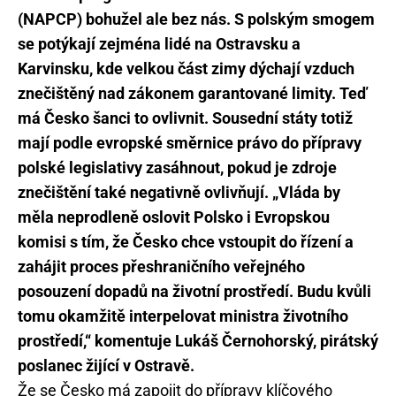
(NAPCP) bohužel ale bez nás. S polským smogem
se potýkají zejména lidé na Ostravsku a
Karvinsku, kde velkou část zimy dýchají vzduch
znečištěný nad zákonem garantované limity. Teď
má Česko šanci to ovlivnit. Sousední státy totiž
mají podle evropské směrnice právo do přípravy
polské legislativy zasáhnout, pokud je zdroje
znečištění také negativně ovlivňují. „Vláda by
měla neprodleně oslovit Polsko i Evropskou
komisi s tím, že Česko chce vstoupit do řízení a
zahájit proces přeshraničního veřejného
posouzení dopadů na životní prostředí. Budu kvůli
tomu okamžitě interpelovat ministra životního
prostředí,“ komentuje Lukáš Černohorský, pirátský
poslanec žijící v Ostravě.
Že se Česko má zapojit do přípravy klíčového